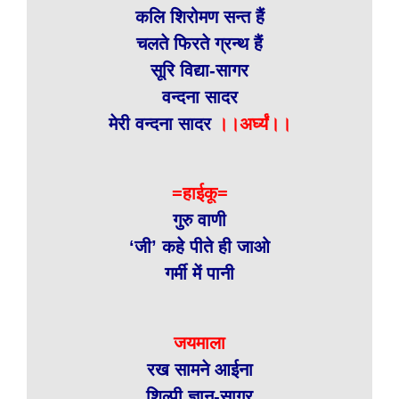
कलि शिरोमण सन्त हैं
चलते फिरते ग्रन्थ हैं
सूरि विद्या-सागर
वन्दना सादर
मेरी वन्दना सादर
।।अर्घ्यं।।
=हाईकू=
गुरु वाणी
‘जी’ कहे पीते ही जाओ
गर्मी में पानी
जयमाला
रख सामने आईना
शिल्पी ज्ञान-सागर