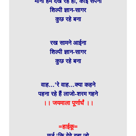
मानो हम देख रहे हों, कोई सपना
शिल्पी ज्ञान-सागर
कुछ रहे बना
रख सामने आईना
शिल्पी ज्ञान-सागर
कुछ रहे बना
वाह…’रे वाह…क्या कहने
पहना रहे हैं लाजो-शरम गहने
।। जयमाला पूर्णार्घं ।।
=हाईकू=
मर्ज ‘कि देवे दबा जो