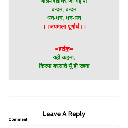
बाल-विद्याधर जो गई पा
वन्दन, वन्दन
धन-धन, धन-धन
।।जयमाला पूर्णार्घं।।
=हाईकू=
यही कहना,
किरपा बरसाते यूँ ही रहना
Leave A Reply
Comment