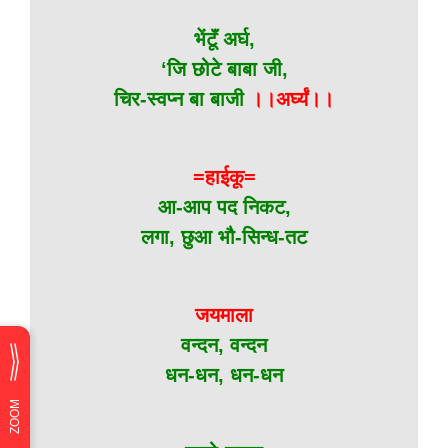
भेंटूॅं अर्घ,
‘जि छोटे बाबा जी,
चिर-स्वप्न बा बाजी
।।अर्घ्यं।।
=हाईकू=
आ-आप पद निकट,
लगा, छुआ भौ-सिन्ध-तट
जयमाला
वन्दन, वन्दन
धन-धन, धन-धन