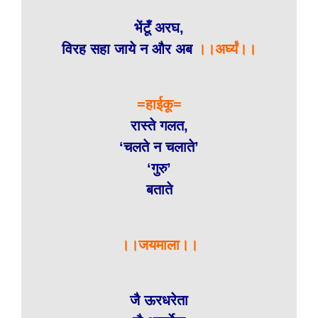
भेंटूँ अरघ,
विरह सहा जाये न और अब
।।अर्घ्यं।।
=हाईकू=
रास्ते गलत,
‘चलते न चलाते’
‘गुरु’
बताते
।।जयमाला।।
जै ऊरधरेता