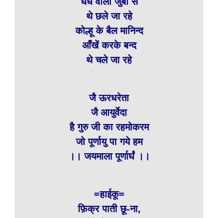
धंधे वाली जुबाँ से
थे छले जा रहे
कोल्हू के बैल मानिन्द
आँखें करके बन्द
थे चले जा रहे
जै ऊरधरेता
जै आयुर्वेदा
है गुरु जी का रहमोकरम
जो पूर्णायु पा गये हम
।। जयमाला पूर्णार्घं ।।
=हाईकू=
फ़िक्र पाती छू-ना,