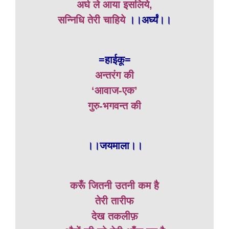
अर्घ ले आया इसलिये,
सन्निधि तेरी चाहिये
।।अर्घ्यं।।
=हाईकू=
अन्तरंग की
‘आवाज-एक’
गुरु-भगवन्त की
।।जयमाला।।
करूँ जितनी उतनी कम है
तेरी तारीफ
देख तकलीफ़