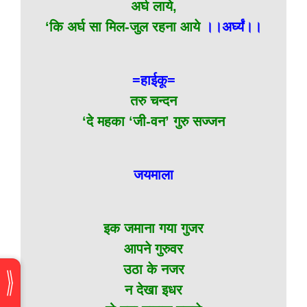
अर्घ लाये,
‘कि अर्घ सा मिल-जुल रहना आये
।।अर्घ्यं।।
=हाईकू=
तरु चन्दन
‘दे महका ‘जी-वन’ गुरु सज्जन
जयमाला
इक जमाना गया गुजर
आपने गुरुवर
उठा के नजर
न देखा इधर