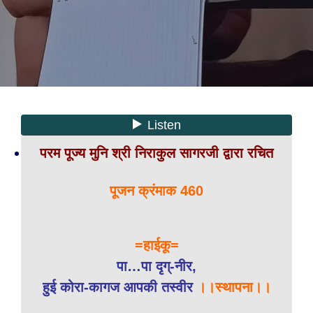
परम पूज्य मुनि श्री निराकुल सागरजी द्वारा रचित
पूजन क्रंमाक 460
=हाईकू=
पा…पा दृग्-नीर,
हुई कोरा-कागज आपकी तस्वीर
।।स्थापना।।