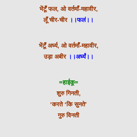
भेंटूँ फल, ओ वर्तमाँ-महावीर,
लूँ चीर-चीर
।।फलं।।
भेंटूँ अर्घ्य, ओ वर्तमाँ-महावीर,
उड़ा अबीर
।।अर्घ्यं।।
=हाईकू=
शुरु गिनती,
‘करते ‘कि सुनते’
गुरु विनती