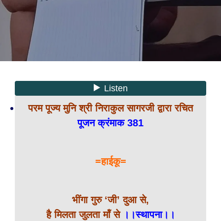
परम पूज्य मुनि श्री निराकुल सागरजी द्वारा रचित
पूजन क्रंमाक 381
=हाईकू=
भींगा गुरु ‘जी’ दुआ से,
है मिलता जुलता मॉं से
।।स्थापना।।