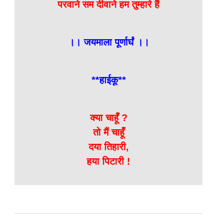
परवाने सम दीवाने हम तुम्हारे हैं
।। जयमाला पूर्णार्घं ।।
**हाईकू**
क्या चाहूँ ?
तो मैं चाहूँ
दया तिहारी,
हया पिटारी !