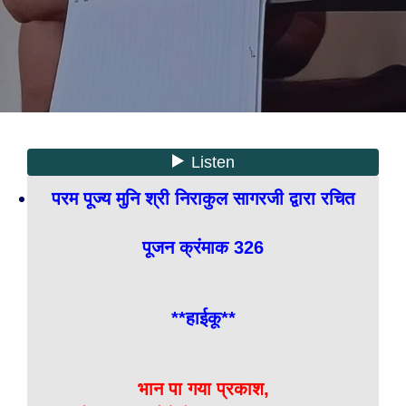
परम पूज्य मुनि श्री निराकुल सागरजी द्वारा रचित
पूजन क्रंमाक 326
**हाईकू**
भान पा गया प्रकाश,