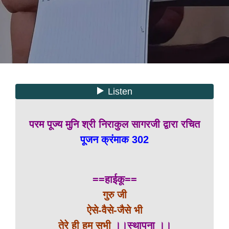
परम पूज्य मुनि श्री निराकुल सागरजी द्वारा रचित
पूजन क्रंमाक 302
==हाईकू==
गुरु जी
ऐसे-वैसे-जैसे भी
तेरे ही हम सभी
।।स्थापना ।।