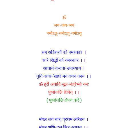
ॐ
जय-जय-जय
नमोऽतु-नमोऽतु-नमोऽतु
सब अरिहन्तों को नमस्कार ।
सारे सिद्धों को नमस्कार ।।
आचार्य-वन्दना-उपाध्याय ।
नुति-साध-‘साध’ मन वचन काय ।।
ॐ ह्रीं अनादि-मूल-मंत्रेभ्यो नमः
पुष्पांजलिं क्षिपेत् ।।
( पुष्पांजलि क्षेपण करें )
मंगल जग चार, प्रथम अरिहन ।
मंगल शशि-दूज सिद्ध-भगवन् ।।