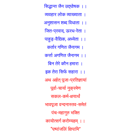
सिद्धान्त जैन उद्‌घोषक ।।
व्यवहार लोक व्याख्याता ।
अनुशासन शब्द विधाता ।।
जित-प्रवाद, ऊरध-रेता ।
पाहुड़-वैद्यिक, अध्येता ।।
कर्तार गणित जैनागम ।
कर्त्ता अगणित जैनागम ।।
बिन तेरे कौन हमारा ।
इक तेरा सिर्फ सहारा ।।
अथ अर्हत् पूजा-प्रतिज्ञायां
पूर्वा-चार्या नुक्रमेण
सकल-कर्म-क्षयार्थं
भावपूजा वन्दनास्तव-समेतं
पंच-महागुरु भक्ति
कायोत्सर्ग करोम्यहम् ।।
“पुष्पांजलिं क्षिपामि”