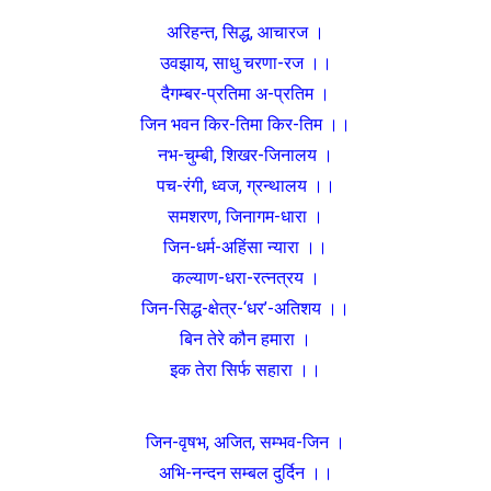
अरिहन्त, सिद्ध, आचारज ।
उवझाय, साधु चरणा-रज ।।
दैगम्बर-प्रतिमा अ-प्रतिम ।
जिन भवन किर-तिमा किर-तिम ।।
नभ-चुम्बी, शिखर-जिनालय ।
पच-रंगी, ध्वज, ग्रन्थालय ।।
समशरण, जिनागम-धारा ।
जिन-धर्म-अहिंसा न्यारा ।।
कल्याण-धरा-रत्नत्रय ।
जिन-सिद्ध-क्षेत्र-‘धर’-अतिशय ।।
बिन तेरे कौन हमारा ।
इक तेरा सिर्फ सहारा ।।
जिन-वृषभ, अजित, सम्भव-जिन ।
अभि-नन्दन सम्बल दुर्दिन ।।