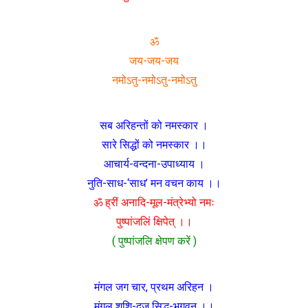
ॐ
जय-जय-जय
नमोऽतु-नमोऽतु-नमोऽतु
सब अरिहन्तों को नमस्कार ।
सारे सिद्धों को नमस्कार ।।
आचार्य-वन्दना-उपाध्याय ।
नुति-साध-‘साध’ मन वचन काय ।।
ॐ ह्रीं अनादि-मूल-मंत्रेभ्यो नमः
पुष्पांजलिं क्षिपेत् ।।
( पुष्पांजलि क्षेपण करें )
मंगल जग चार, प्रथम अरिहन ।
मंगल शशि-दूज सिद्ध-भगवन् ।।