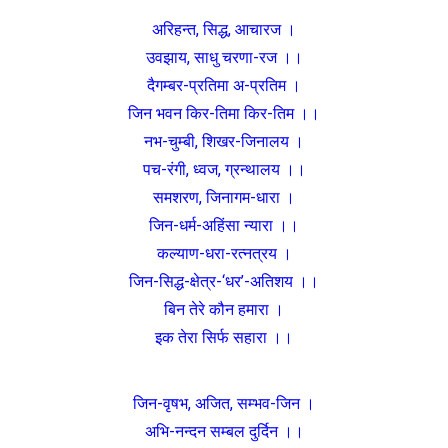
अरिहन्त, सिद्ध, आचारज ।
उवझाय, साधु चरणा-रज ।।
दैगम्बर-प्रतिमा अ-प्रतिम ।
जिन भवन किर-तिमा किर-तिम ।।
नभ-चुम्बी, शिखर-जिनालय ।
पच-रंगी, ध्वज, ग्रन्थालय ।।
समशरण, जिनागम-धारा ।
जिन-धर्म-अहिंसा न्यारा ।।
कल्याण-धरा-रत्नत्रय ।
जिन-सिद्ध-क्षेत्र-‘धर’-अतिशय ।।
बिन तेरे कौन हमारा ।
इक तेरा सिर्फ सहारा ।।
जिन-वृषभ, अजित, सम्भव-जिन ।
अभि-नन्दन सम्बल दुर्दिन ।।