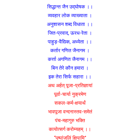
सिद्धान्त जैन उद्‌घोषक ।।
व्यवहार लोक व्याख्याता ।
अनुशासन शब्द विधाता ।।
जित-प्रवाद, ऊरध-रेता ।
पाहुड़-वैद्यिक, अध्येता ।।
कर्तार गणित जैनागम ।
कर्त्ता अगणित जैनागम ।।
बिन तेरे कौन हमारा ।
इक तेरा सिर्फ सहारा ।।
अथ अर्हत् पूजा-प्रतिज्ञायां
पूर्वा-चार्या नुक्रमेण
सकल-कर्म-क्षयार्थं
भावपूजा वन्दनास्तव-समेतं
पंच-महागुरु भक्ति
कायोत्सर्ग करोम्यहम् ।।
“पुष्पांजलिं क्षिपामि”