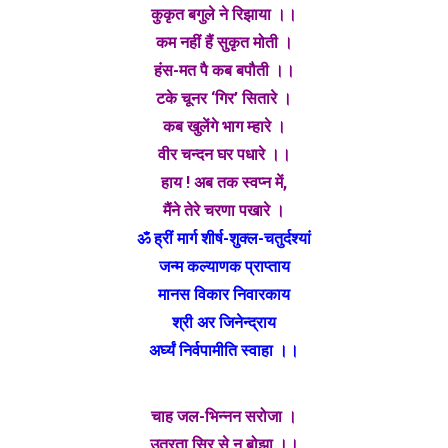
कुकृत बगुले ने रिझाया ।।
कम नहीं हैं सुकृत मोती ।
हंस-मत पै कब बपौती ।।
टके चूनर ‘गिर’ सितारे ।
कब खुलेंगे भाग म्हारे ।
वीर चन्दन घर पधारे ।।
हाय ! अब तक स्वप्न में,
मैंने तेरे चरणा पखारे ।
ॐ ह्रीं मार्ग शीर्ष-शुक्ल-चतुर्दश्यां
जन्म कल्याणक प्राप्ताय
मानस विकार निवारकाय
श्री अर जिनेन्द्राय
अर्घ्यं निर्वपामीति स्वाहा ।।
चाह जल-भिन्नन सरोजा ।
उतरता सिर से न बोझा ।।