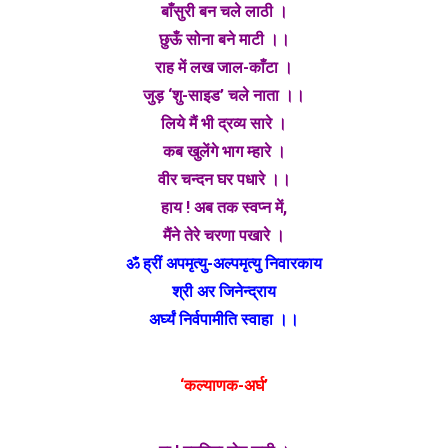
बाँसुरी बन चले लाठी ।
छुऊँ सोना बने माटी ।।
राह में लख जाल-काँटा ।
जुड़ ‘शु-साइड’ चले नाता ।।
लिये मैं भी द्रव्य सारे ।
कब खुलेंगे भाग म्हारे ।
वीर चन्दन घर पधारे ।।
हाय ! अब तक स्वप्न में,
मैंने तेरे चरणा पखारे ।
ॐ ह्रीं अपमृत्यु-अल्पमृत्यु निवारकाय
श्री अर जिनेन्द्राय
अर्घ्यं निर्वपामीति स्वाहा ।।
‘कल्याणक-अर्घ’