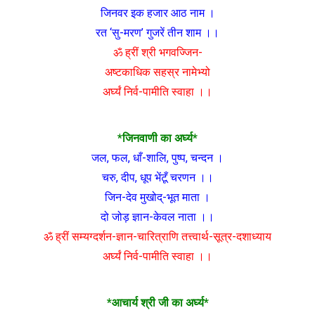
जिनवर इक हजार आठ नाम ।
रत ‘सु-मरण’ गुजरें तीन शाम ।।
ॐ ह्रीं श्री भगवज्जिन-
अष्टकाधिक सहस्र नामेभ्यो
अर्घ्यं निर्व-पामीति स्वाहा ।।
*जिनवाणी का अर्घ्य*
जल, फल, धाँ-शालि, पुष्प, चन्दन ।
चरु, दीप, धूप भेंटूँ चरणन ।।
जिन-देव मुखोद्-भूत माता ।
दो जोड़ ज्ञान-केवल नाता ।।
ॐ ह्रीं सम्यग्दर्शन-ज्ञान-चारित्राणि तत्त्वार्थ-सूत्र-दशाध्याय
अर्घ्यं निर्व-पामीति स्वाहा ।।
*आचार्य श्री जी का अर्घ्य*