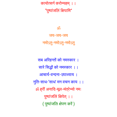
कायोत्सर्ग करोम्यहम् ।।
“पुष्पांजलिं क्षिपामि”
ॐ
जय-जय-जय
नमोऽतु-नमोऽतु-नमोऽतु
सब अरिहन्तों को नमस्कार ।
सारे सिद्धों को नमस्कार ।।
आचार्य-वन्दना-उपाध्याय ।
नुति-साध-‘साध’ मन वचन काय ।।
ॐ ह्रीं अनादि-मूल-मंत्रेभ्यो नमः
पुष्पांजलिं क्षिपेत् ।।
( पुष्पांजलि क्षेपण करें )