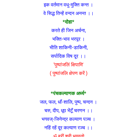
इक वर्तमान वधु-मुक्ति कन्त ।
वे सिद्ध तिन्हें वन्दन अनन्त ।।
*दोहा*
करते ही जिन अर्चना,
भक्ति-भाव भरपूर ।
भीति शाकिनी-डाकिनी,
सर्पादिक विष दूर ।।
‘पुष्पांजलिं क्षिपामि’
( पुष्पांजलि क्षेपण करें )
*पंचकल्याणक अर्घ्य*
जल, फल, धाँ-शालि, पुष्प, चन्दन ।
चरु, दीप, धूप भेंटूँ चरणन ।।
भगवज्-जिनेन्द्र कल्याण पञ्च ।
नहिं रहें दूर कल्याण रञ्च ।।
ॐ ह्रीं श्री भगवतो