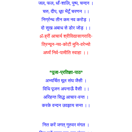
जल, फल, धाँ-शालि, पुष्प, चन्दन ।
चरु, दीप, धूप भेंटूँ चरणन ।।
निर्ग्रन्थ तीन कम नव करोड़ ।
दो सुख अबाध से डोर जोड़ ।।
ॐ ह्रीं आचार्य श्रीविद्यासागरादि-
त्रिन्यून-नव-कोटी मुनि-वरेभ्यो
अर्घ्यं निर्व-पामीति स्वाहा ।।
*पूजा-प्रतिज्ञा-पाठ*
अभ्यर्चित मूल संघ जैसी ।
विधि पूजन अपनाऊँ वैसी ।।
अरिहन्त सिद्ध आचार-वन्त ।
करके वन्दन उवझाय सन्त ।।
नित करें जगत् गुरुवर मंगल ।