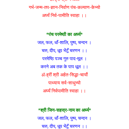
गर्भ-जन्म-तप-ज्ञान-निर्वाण पंच-कल्याण-केभ्यो
अर्घ्यं निर्व-पामीति स्वाहा ।।
*पंच परमेष्ठी का अर्घ्य*
जल, फल, धाँ-शालि, पुष्प, चन्दन ।
चरु, दीप, धूप भेंटूँ चरणन ।।
परमेष्ठि पञ्च गुरु पाद-मूल ।
करने अब तक के पाप धूल ।।
ॐ ह्रीं श्री अर्हत-सिद्धा-चार्यो
पाध्याय सर्व-साधुभ्यो
अर्घ्यं निर्वपामीति स्वाहा ।।
*श्री जिन-सहस्र-नाम का अर्घ्य*
जल, फल, धाँ-शालि, पुष्प, चन्दन ।
चरु, दीप, धूप भेंटूँ चरणन ।।