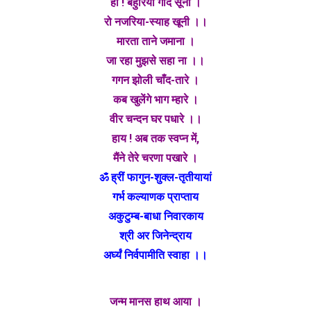
हा ! बहुरिया गोद सूनी ।
रो नजरिया-स्याह खूनी ।।
मारता ताने जमाना ।
जा रहा मुझसे सहा ना ।।
गगन झोली चाँद-तारे ।
कब खुलेंगे भाग म्हारे ।
वीर चन्दन घर पधारे ।।
हाय ! अब तक स्वप्न में,
मैंने तेरे चरणा पखारे ।
ॐ ह्रीं फागुन-शुक्ल-तृतीयायां
गर्भ कल्याणक प्राप्ताय
अकुटुम्ब-बाधा निवारकाय
श्री अर जिनेन्द्राय
अर्घ्यं निर्वपामीति स्वाहा ।।
जन्म मानस हाथ आया ।