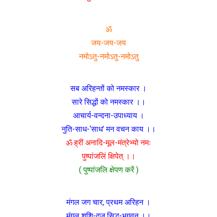
ॐ
जय-जय-जय
नमोऽतु-नमोऽतु-नमोऽतु
सब अरिहन्तों को नमस्कार ।
सारे सिद्धों को नमस्कार ।।
आचार्य-वन्दना-उपाध्याय ।
नुति-साध-‘साध’ मन वचन काय ।।
ॐ ह्रीं अनादि-मूल-मंत्रेभ्यो नमः
पुष्पांजलिं क्षिपेत् ।।
( पुष्पांजलि क्षेपण करें )
मंगल जग चार, प्रथम अरिहन ।
मंगल शशि-दूज सिद्ध-भगवन् ।।