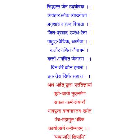
सिद्धान्त जैन उद्‌घोषक ।।
व्यवहार लोक व्याख्याता ।
अनुशासन शब्द विधाता ।।
जित-प्रवाद, ऊरध-रेता ।
पाहुड़-वैद्यिक, अध्येता ।।
कर्तार गणित जैनागम ।
कर्त्ता अगणित जैनागम ।।
बिन तेरे कौन हमारा ।
इक तेरा सिर्फ सहारा ।।
अथ अर्हत् पूजा-प्रतिज्ञायां
पूर्वा-चार्या नुक्रमेण
सकल-कर्म-क्षयार्थं
भावपूजा वन्दनास्तव-समेतं
पंच-महागुरु भक्ति
कायोत्सर्ग करोम्यहम् ।।
“पुष्पांजलिं क्षिपामि”