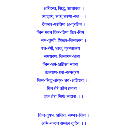
अरिहन्त, सिद्ध, आचारज ।
उवझाय, साधु चरणा-रज ।।
दैगम्बर-प्रतिमा अ-प्रतिम ।
जिन भवन किर-तिमा किर-तिम ।।
नभ-चुम्बी, शिखर-जिनालय ।
पच-रंगी, ध्वज, ग्रन्थालय ।।
समशरण, जिनागम-धारा ।
जिन-धर्म-अहिंसा न्यारा ।।
कल्याण-धरा-रत्नत्रय ।
जिन-सिद्ध-क्षेत्र-‘धर’-अतिशय ।।
बिन तेरे कौन हमारा ।
इक तेरा सिर्फ सहारा ।।
जिन-वृषभ, अजित, सम्भव-जिन ।
अभि-नन्दन सम्बल दुर्दिन ।।