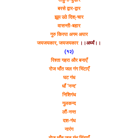
बरसे द्वार-द्वार
झूम उठे दिश्-चार
वासन्ती-बहार
गुरु किरपा अगम अपार
जयजयकार, जयजयकार
।।अर्घ्यं।।
(१२)
रिश्ता गहरा और बनाएँ
रोज भाँत जल गंग भिंटाएँ
घट गंध
धाँ ‘नन्द’
निशिगंध
गुलकन्द
लौं-नन्त
दश-गंध
नारंग
रोज भाँत जल गंध भिंटाएँ