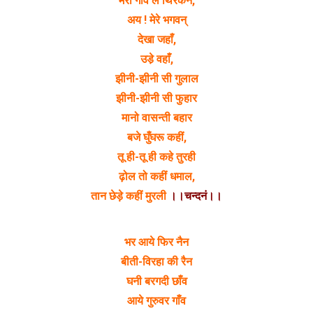
मेरा गाँव ले थिरकन,
अय ! मेरे भगवन्
देखा जहाँ,
उडे़ वहाँ,
झीनी-झीनी सी गुलाल
झीनी-झीनी सी फुहार
मानो वासन्ती बहार
बजे घुँघरू कहीं,
तू ही-तू ही कहे तुरही
ढ़ोल तो कहीं धमाल,
तान छेड़े कहीं मुरली
।।चन्दनं।।
भर आये फिर नैन
बीती-विरहा की रैन
घनी बरगदी छाँव
आये गुरुवर गाँव