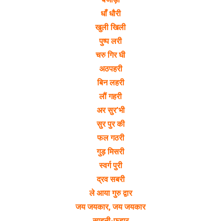
धाँ धौरी
खुली खिली
पुष्प लरी
चरु गिर घी
अठपहरी
बिन लहरी
लौं गहरी
अर सुर’भी
सुर पुर की
फल गठरी
गुड़ मिसरी
स्वर्ग पुरी
द्रव सबरी
ले आया गुरु द्वार
जय जयकार, जय जयकार
साहुनी-फुहार