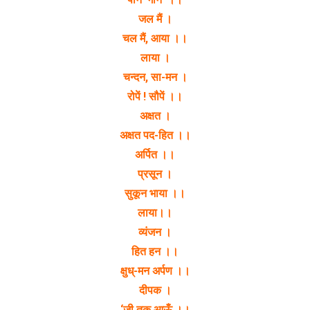
जल मैं ।
चल मैं, आया ।।
लाया ।
चन्दन, सा-मन ।
रोपें ! सौपें ।।
अक्षत ।
अक्षत पद-हित ।।
अर्पित ।।
प्रसून ।
सुकून भाया ।।
लाया।।
व्यंजन ।
हित हन ।।
क्षुध्-मन अर्पण ।।
दीपक ।
‘जी तक आऊँ ।।