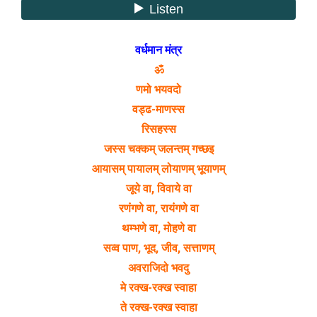
वर्धमान मंत्र
ॐ
णमो भयवदो
वड्ढ-माणस्स
रिसहस्स
जस्स चक्कम् जलन्तम् गच्छइ
आयासम् पायालम् लोयाणम् भूयाणम्
जूये वा, विवाये वा
रणंगणे वा, रायंगणे वा
थम्भणे वा, मोहणे वा
सव्व पाण, भूद, जीव, सत्ताणम्
अवराजिदो भवदु
मे रक्ख-रक्ख स्वाहा
ते रक्ख-रक्ख स्वाहा