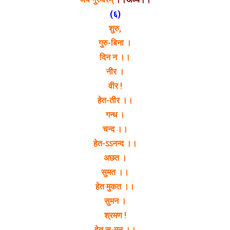
(६)
शुरु,
गुरु-बिना ।
दिन न ।।
नीर ।
वीर !
हेत-तीर ।।
गन्ध ।
चन्द ।।
हेत-ऽऽनन्द ।।
अछत ।
सुमत ।।
हेत मुकत ।।
सुमन ।
श्रमण !
हेत सु-मन ।।