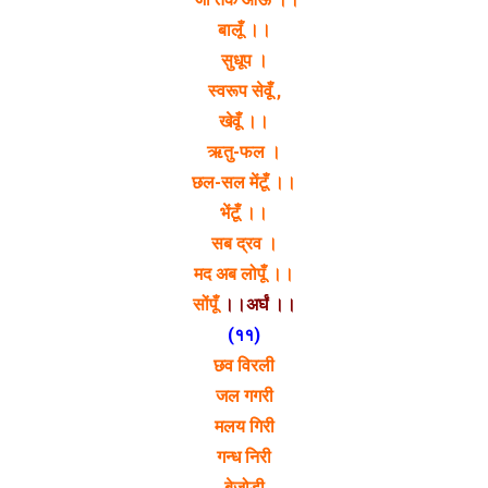
बालूँ ।।
सुधूप ।
स्वरूप सेवूँ ,
खेवूँ ।।
ऋतु-फल ।
छल-सल मेंटूँ ।।
भेंटूँ ।।
सब द्रव ।
मद अब लोपूँ ।।
सोंपूँ
।।अर्घं ।।
(११)
छव विरली
जल गगरी
मलय गिरी
गन्ध निरी
बेजोड़ी