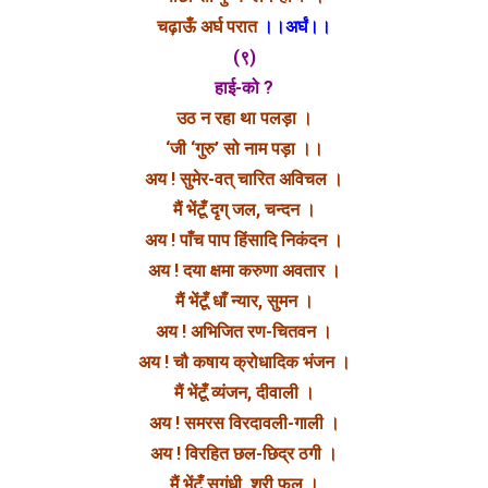
चढ़ाऊँ अर्घ परात
।।अर्घं।।
(९)
हाई-को ?
उठ न रहा था पलड़ा ।
‘जी ‘गुरु’ सो नाम पड़ा ।।
अय ! सुमेर-वत् चारित अविचल ।
मैं भेंटूँ दृग् जल, चन्दन ।
अय ! पाँच पाप हिंसादि निकंदन ।
अय ! दया क्षमा करुणा अवतार ।
मैं भेंटूँ धाँ न्यार, सुमन ।
अय ! अभिजित रण-चितवन ।
अय ! चौ कषाय क्रोधादिक भंजन ।
मैं भेंटूँ व्यंजन, दीवाली ।
अय ! समरस विरदावली-गाली ।
अय ! विरहित छल-छिद्र ठगी ।
मैं भेंटूँ सुगंधी, श्री फल ।