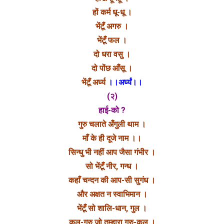
हों कर्म धू-धू ।
भेंटूँ अगरु ।
भेंटूँ फल ।
दो धरा वसु ।
दो पोंछ आँसू ।
भेंटूँ अर्घ्य
।।अर्घ्यं।।
(२)
हाई-को ?
गुरु चलाते अँगुली थाम ।
माँ के ही दूजे नाम ।।
सिन्धु भी नहीं आप जैसा गंभीर ।
सो भेंटूँ नीर, गन्ध ।
कहाँ चन्दन की आप-सी सुगंध ।
और अक्षत न स्वाभिमान ।
भेंटूँ सो शालि-धान, गुल ।
कुल-गुरु जो तुम्हारा गुरु-कुल ।