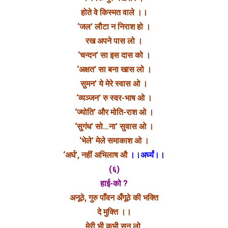
होते वे किस्मत वाले ।।
‘जल’ लौटा न निराश हो ।
रख अपने पास लो ।
‘चन्दन’ सा इस दास को ।
‘अक्षत’ सा बना खास लो ।
सुमन’ ये मेरे स्वास ओ ।
‘व्यञ्जन’ रु स्वर-भाष ओ ।
‘ज्योति’ और मोति-राश ओ ।
‘सुगंध’ सो…ना’ सुवास ओ ।
‘भेले’ मेले समाकाश ओ ।
‘अर्घ’, नहीं अभिलाष औ
।।अर्घ्यं।।
(६)
हाई-को ?
अनूठे, गुरु पाँवन अँगूठे की भक्ति
दे मुक्ति ।।
मेरी भी कभी सुन लो,