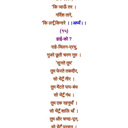
‘कि जाऊँ तर ।
गर्दिश तारे,
‘कि लगूँ किनारे
।।अर्घ्यं।।
(१५)
हाई-को ?
राहे-मिलन-प्रभु,
गुजरे छूती चरण गुरु ।
‘सुनते तुम’
तुम फेरते तकदीर,
सो भेंटूँ नीर ।
तुम मेंटते पाप-बंध
सो भेंटूँ गंध ।
तुम एक रहनुमाँ ।
सो भेंटूँ शालि धाँ ।
तुम और चन्दा-पून,
सो भेंटूँ प्रसून ।