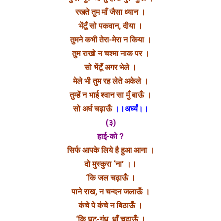
रखते तुम माँ जैसा ध्यान ।
भेंटूँ सो पकवान, दीया ।
तुमने कभी तेरा-मेरा न किया ।
तुम राखो न चश्मा नाक पर ।
सो भेंटूँ अगर भेले ।
मेले भी तुम रह लेते अकेले ।
तुम्हें न भाई श्वान सा मुँ बाऊँ ।
सो अर्घ चढ़ाऊँ
।।अर्घ्यं।।
(३)
हाई-को ?
सिर्फ आपके लिये है हुआ आना ।
दो मुस्कुरा ‘ना’ ।।
‘कि जल चढ़ाऊँ ।
पाने राख, न चन्दन जलाऊँ ।
कंचे पे कंचे न बिठाऊँ ।
‘कि घट-गंध, धाँ चढ़ाऊँ ।