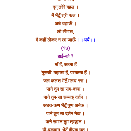
दृग् तरेरे गहल ।
मैं भेंटूँ श्री फल ।
अर्घ चढ़ाऊँ ।
लो सँभाल,
मैं कहीं ठोकर न खा जाऊँ
।।अर्घं।।
(१७)
हाई-को ?
माँ हैं, आत्मा हैं
‘गुरुजी’ महात्मा हैं, परमात्मा हैं ।
जल कलश भेंटूँ मलय-रस ।
पाने तुम सा सम-दरश ।
पाने तुम-सा सम्यक् दर्शन ।
अछत-कण भेंटूँ पुष्प अनेक ।
पाने तुम सा दर्शन नेक ।
पाने समान तुम श्रद्धान ।
घी-पकवान, भेंटूँ दीपक घृत ।