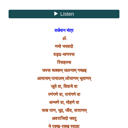
वर्धमान मंत्र
ॐ
णमो भयवदो
वड्ढ-माणस्स
रिसहस्स
जस्स चक्कम् जलन्तम् गच्छइ
आयासम् पायालम् लोयाणम् भूयाणम्
जूये वा, विवाये वा
रणंगणे वा, रायंगणे वा
थम्भणे वा, मोहणे वा
सव्व पाण, भूद, जीव, सत्ताणम्
अवराजिदो भवदु
मे रक्ख-रक्ख स्वाहा