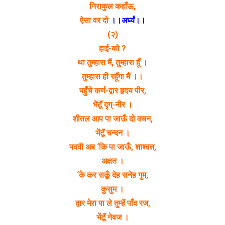
निराकुल कहाँऊ,
ऐसा वर दो
।।अर्घ्यं।।
(२)
हाई-को ?
था तुम्हारा मैं, तुम्हारा हूॅं ।
तुम्हारा ही रहूॅंगा मैं ।।
पहुँचे कर्ण-द्वार हृदय पीर,
भेंटूॅं दृग्-नीर ।
शीतल आप पा जाऊँ दो वचन,
भेंटूॅं चन्दन ।
पदवी अब ‘कि पा जाऊँ, शाश्वत,
अक्षत ।
‘के कर सकूँ देह सनेह गुम,
कुसुम ।
द्वार मेरा पा ले तुम्हें पाँव रज,
भेंटूॅं नेवज ।