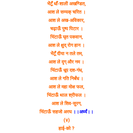
भेंटूँ धाँ-शाली अखण्डित,
आश ले सम्यक् चरित ।
आश ले अख-अविकार,
चढ़ाऊँ पुष्प पिटार ।
भिंटाऊँ घृत पकवान,
आश ले क्षुद् रोग हान ।
भेंटूँ दीया न तले तम,
आश ले दृग् और नम ।
भिंटाऊँ धूप दश-गंध,
आश ले गति निर्बंध ।
आश ले महा मोक्ष फल,
भिंटाऊँ थाल श्रीफल ।
आश ले शिव-सुरग,
भिंटाऊँ सहजो अरघ
।।अर्घ्यं।।
(४)
हाई-को ?