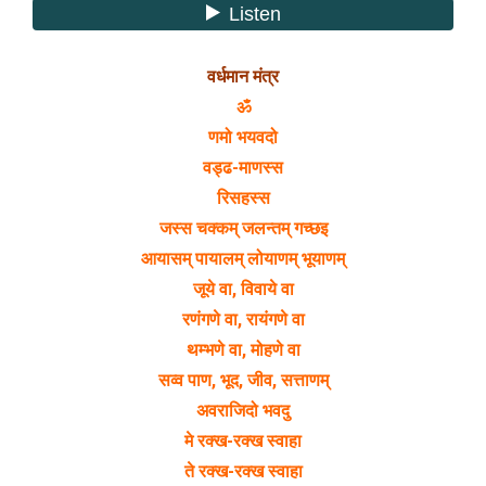
वर्धमान मंत्र
ॐ
णमो भयवदो
वड्ढ-माणस्स
रिसहस्स
जस्स चक्कम् जलन्तम् गच्छइ
आयासम् पायालम् लोयाणम् भूयाणम्
जूये वा, विवाये वा
रणंगणे वा, रायंगणे वा
थम्भणे वा, मोहणे वा
सव्व पाण, भूद, जीव, सत्ताणम्
अवराजिदो भवदु
मे रक्ख-रक्ख स्वाहा
ते रक्ख-रक्ख स्वाहा