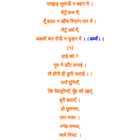
पतझड़ भुलाऊँ न बहार में ।
भेंटूॅं फल मैं,
दूँ बदल न खींच स्प्रिंग तार में ।
भेंटूॅं अर्घ मैं,
अबकी बार रोऊँ न फुहार में
।।अर्घ्यं।।
(५)
हाई-को ?
गुरु ने डाँट लगाई ।
तो होगी ही छुपी भलाई ।।
पायें दूरियाँ,
‘कि फितूरियाँ, मुँह की खाएं,
बुरी बलाएँ ।
हो छूमन्तर,
पाप नजर ।
स्नेह मन्मथ,
जाये विघट ।