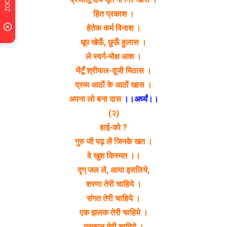
हित प्रकाश ।
हेतेक कर्म विनाश ।
धूप खेऊँ, छुऊँ हुलास ।
ले स्वर्ग-मोक्ष आश ।
भेंटूँ श्रीफल-दूजी मिठास ।
द्रव्य आठों के आठों खास ।
अपना लो बना दास
।।अर्घ्यं।।
(२)
हाई-को ?
गुरु जी पढ़ लें जिनके खत ।
वे खुश किस्मत ।।
दृग् जल ले, आया इसलिये,
शरणा तेरी चाहिये ।
संगत तेरी चाहिये ।
एक झलक तेरी चाहिये ।
मुस्कान तेरी चाहिये ।