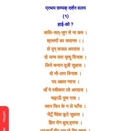
प्रथम सम्यक् दर्शन वलय
(१)
हाई-को ?
कलि-सत्-जुग से ना कम ।
श्रमणों का समागम ।।
ले दृग् सजल अरदास ।
दो जन्म जरा मृत्यु विनाश ।
लिये चन्दन दूजी सुवास ।
दो भौ-ताप विनाश ।
पद अक्षत प्यास ।
धाँ ये स्वीकार लो अरदास ।
चढ़ाऊँ पुष्प राश ।
मदन फिर के न ले फाँस ।
भेंटूँ नैवेद्य फूटे सुवास ।
हित रोग क्षुध् ह्रास ।
प्रजालूँ दीप घृत गो गिर खास ।