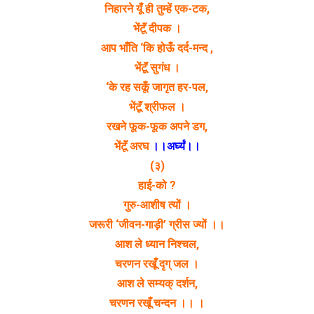
निहारने यूँ ही तुम्हें एक-टक,
भेंटूॅं दीपक ।
आप भाँति ‘कि होऊँ दर्द-मन्द ,
भेंटूॅं सुगंध ।
‘के रह सकूँ जागृत हर-पल,
भेंटूॅं श्रीफल ।
रखने फूक-फूक अपने डग,
भेंटूॅं अरघ
।।अर्घ्यं।।
(३)
हाई-को ?
गुरु-आशीष त्यों ।
जरूरी ‘जीवन-गाड़ी’ ग्रीस ज्यों ।।
आश ले ध्यान निश्चल,
चरणन रखूँ दृग् जल ।
आश ले सम्यक् दर्शन,
चरणन रखूँ चन्दन ।। ।