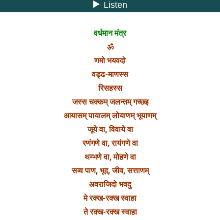
वर्धमान मंत्र
ॐ
णमो भयवदो
वड्ढ-माणस्स
रिसहस्स
जस्स चक्कम् जलन्तम् गच्छइ
आयासम् पायालम् लोयाणम् भूयाणम्
जूये वा, विवाये वा
रणंगणे वा, रायंगणे वा
थम्भणे वा, मोहणे वा
सव्व पाण, भूद, जीव, सत्ताणम्
अवराजिदो भवदु
मे रक्ख-रक्ख स्वाहा
ते रक्ख-रक्ख स्वाहा