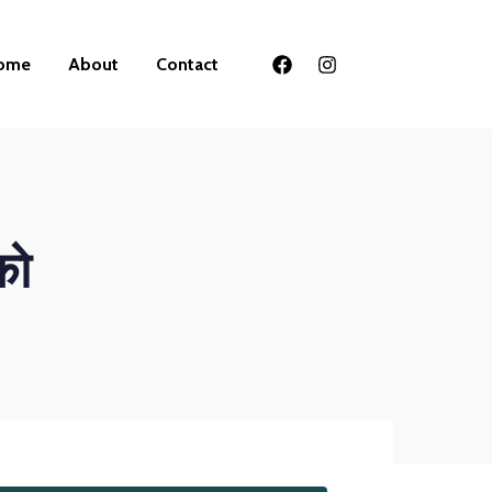
ome
About
Contact
को