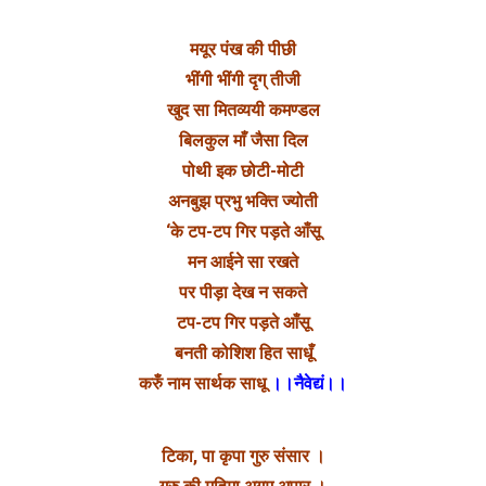
मयूर पंख की पीछी
भींगी भींगी दृग् तीजी
खुद सा मितव्ययी कमण्डल
बिलकुल माँ जैसा दिल
पोथी इक छोटी-मोटी
अनबुझ प्रभु भक्ति ज्योती
‘के टप-टप गिर पड़ते आँसू
मन आईने सा रखते
पर पीड़ा देख न सकते
टप-टप गिर पड़ते आँसू
बनती कोशिश हित साधूँ
करुँ नाम सार्थक साधू
।।नैवेद्यं।।
टिका, पा कृपा गुरु संसार ।