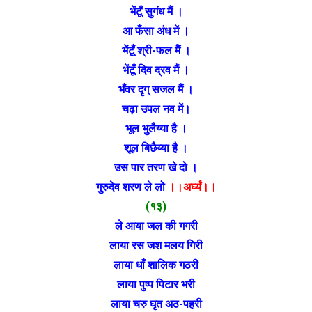
भेंटूँ सुगंध मैं ।
आ फँसा अंध में ।
भेंटूँ श्री-फल मेैं ।
भेंटूँ दिव द्रव मैं ।
भँवर दृग् सजल मैं ।
चढ़ा उपल नव में।
भूल भुलैय्या है ।
शूल बिछैय्या है ।
उस पार तरण खे दो ।
गुरुदेव शरण ले लो
।।अर्घ्यं।।
(१३)
ले आया जल की गगरी
लाया रस जश मलय गिरी
लाया धाँ शालिक गठरी
लाया पुष्प पिटार भरी
लाया चरु घृत अठ-पहरी