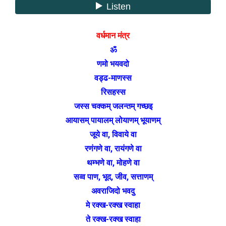
वर्धमान मंत्र
ॐ
णमो भयवदो
वड्ढ-माणस्स
रिसहस्स
जस्स चक्कम् जलन्तम् गच्छइ
आयासम् पायालम् लोयाणम् भूयाणम्
जूये वा, विवाये वा
रणंगणे वा, रायंगणे वा
थम्भणे वा, मोहणे वा
सव्व पाण, भूद, जीव, सत्ताणम्
अवराजिदो भवदु
मे रक्ख-रक्ख स्वाहा
ते रक्ख-रक्ख स्वाहा