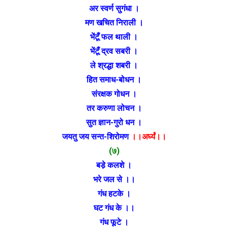
अर स्वर्ण सुगंधा ।
मण खचित निराली ।
भेंटूँ फल थाली ।
भेंटूँ द्रव सबरी ।
ले श्रद्धा शबरी ।
हित समाध-बोधन ।
संरक्षक गोधन ।
तर करुणा लोचन ।
सुत ज्ञान-गुरो धन ।
जयतु जय सन्त-शिरोमण
।।अर्घ्यं।।
(७)
बडे़ कलशे ।
भरे जल से ।।
गंध हटके ।
घट गंध के ।।
गंध फूटे ।