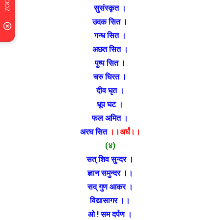
सुसंस्कृत ।
उदक सित ।
गन्ध सित ।
अछत सित ।
पुष्प सित ।
चरु घिरत ।
दीव घृत ।
धूप घट ।
फल अमित ।
अरघ सित
।।अर्घं।।
(४)
सत् शिव सुन्दर ।
ज्ञान समुन्दर ।।
सद् गुण आकर ।
विद्यासागर ।।
ओ ! सम दर्पण ।