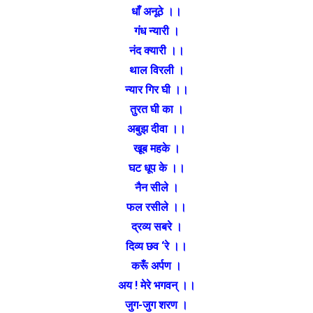
धाँ अनूठे ।।
गंध न्यारी ।
नंद क्यारी ।।
थाल विरली ।
न्यार गिर घी ।।
तुरत घी का ।
अबुझ दीवा ।।
खूब महके ।
घट धूप के ।।
नैन सीले ।
फल रसीले ।।
द्रव्य सबरे ।
दिव्य छव ‘रे ।।
करूँ अर्पण ।
अय ! मेरे भगवन् ।।
जुग-जुग शरण ।