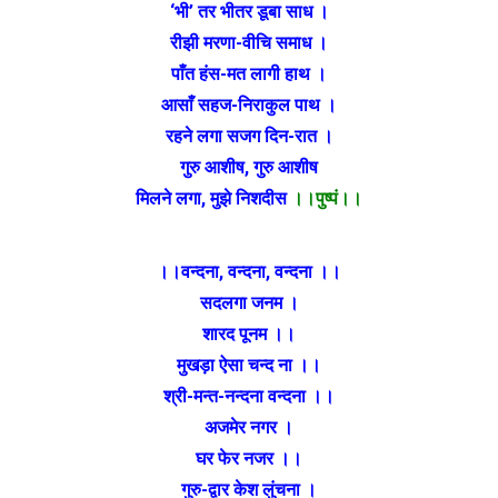
‘भी’ तर भीतर डूबा साध ।
रीझी मरणा-वीचि समाध ।
पाँत हंस-मत लागी हाथ ।
आसाँ सहज-निराकुल पाथ ।
रहने लगा सजग दिन-रात ।
गुरु आशीष, गुरु आशीष
मिलने लगा, मुझे निशदीस
।।पुष्पं।।
।।वन्दना, वन्दना, वन्दना ।।
सदलगा जनम ।
शारद पूनम ।।
मुखड़ा ऐसा चन्द ना ।।
श्री-मन्त-नन्दना वन्दना ।।
अजमेर नगर ।
घर फेर नजर ।।
गुरु-द्वार केश लुंचना ।