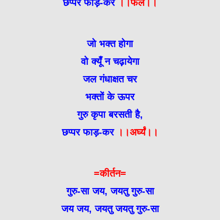
छप्पर फाड़-कर
।।फलं।।
जो भक्त होगा
वो क्यूँ न चढ़ायेगा
जल गंधाक्षत चर
भक्तों के ऊपर
गुरु कृपा बरसती है,
छप्पर फाड़-कर
।।अर्घ्यं।।
=कीर्तन=
गुरु-सा जय, जयतु गुरु-सा
जय जय, जयतु जयतु गुरु-सा