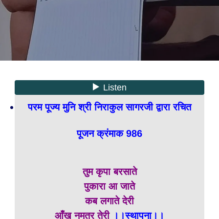
परम पूज्य मुनि श्री निराकुल सागरजी द्वारा रचित
पूजन क्रंमाक 986
तुम कृपा बरसाते
पुकारा आ जाते
कब लगाते देरी
आँख नमतर तेरी
।।स्थापना।।