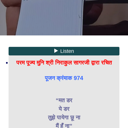
परम पूज्य मुनि श्री निराकुल सागरजी द्वारा रचित
पूजन क्रंमाक 974
“मत डर
ये डर
तुझे पायेगा छू ना
मैं हूँ ना”