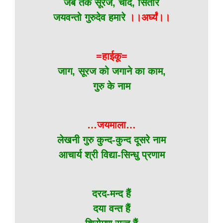
जब तक सूरज, चाँद, सितारे
जयवन्तो गुरुदेव हमारे
।।अर्घ्यं।।
=हाईकू=
जाग, सूरज को जगाने का काम,
गुरु के नाम
…जयमाला…
लेखनी गुरु कुन्द-कुन्द दूसरे नाम
आचार्य श्री विद्या-सिन्धु प्रणाम
दरद-मन्द हैं
दया वन्त हैं