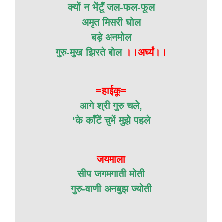
क्यों न भेंटूँ जल-फल-फूल
अमृत मिसरी घोल
बड़े अनमोल
गुरु-मुख झिरते बोल
।।अर्घ्यं।।
=हाईकू=
आगे श्री गुरु चले,
‘के काँटें चुभें मुझे पहले
जयमाला
सीप जगमगाती मोती
गुरु-वाणी अनबुझ ज्योती