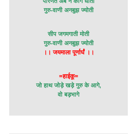
परिणत अब न काग धोती
गुरु-वाणी अनबुझ ज्योती
सीप जगमगाती मोती
गुरु-वाणी अनबुझ ज्योती
।। जयमाला पूर्णार्घं ।।
=हाईकू=
जो हाथ जोड़े खड़े गुरु के आगे,
वो बड़भागे