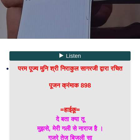
परम पूज्य मुनि श्री निराकुल सागरजी द्वारा रचित
पूजन क्रंमाक 898
=हाईकू=
दे बता क्या तू
मुझसे, मेरी गली से नाराज है ।
गुजरे तेज बिजली सा