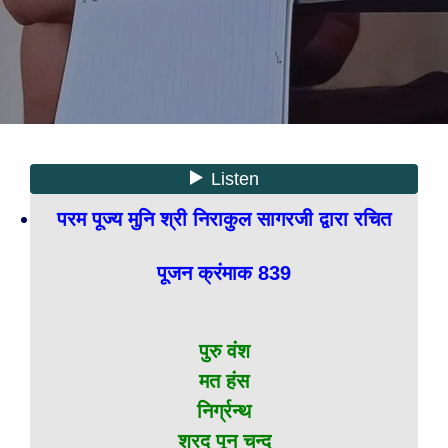
परम पूज्य मुनि श्री निराकुल सागरजी द्वारा रचित
पूजन क्रंमाक 839
पुरु वंश
मत हंस
निर्ग्रन्थ
शरद पून चन्द