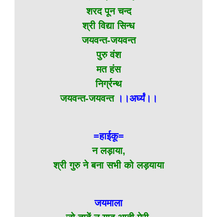
शरद पून चन्द
श्री विद्या सिन्ध
जयवन्त-जयवन्त
पुरु वंश
मत हंस
निर्ग्रन्थ
जयवन्त-जयवन्त
।।अर्घ्यं।।
=हाईकू=
न लड़ाया,
श्री गुरु ने बना सभी को लड़याया
जयमाला