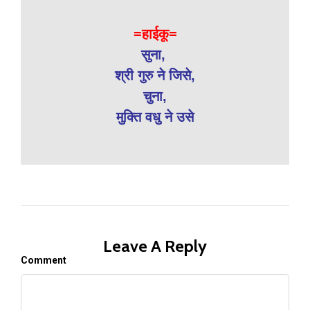
=हाईकू=
सुना,
श्री गुरु ने जिसे,
चुना,
मुक्ति वधु ने उसे
Leave A Reply
Comment