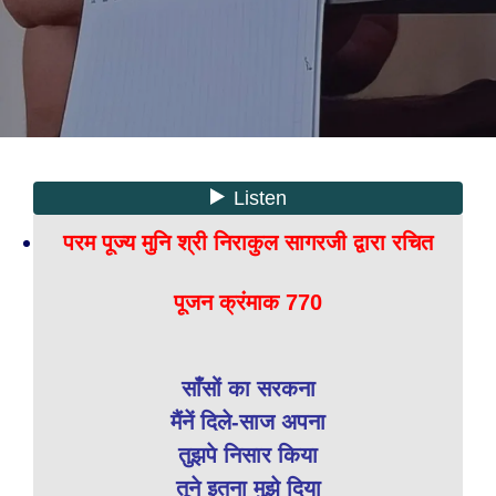
परम पूज्य मुनि श्री निराकुल सागरजी द्वारा रचित
पूजन क्रंमाक 770
साँसों का सरकना
मैंनें दिले-साज अपना
तुझपे निसार किया
तूने इतना मुझे दिया