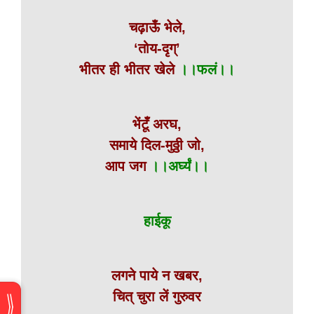
चढ़ाऊँ भेले,
‘तोय-दृग्’
भीतर ही भीतर खेले
।।फलं।।
भेंटूँ अरघ,
समाये दिल-मुठ्ठी जो,
आप जग
।।अर्घ्यं।।
हाईकू
लगने पाये न खबर,
चित् चुरा लें गुरुवर