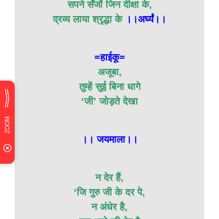
सपने सँजों जिन दीक्षा के,
द्रव्य लाया श्रृद्धा के
।।अर्घ्यं।।
=हाईकू=
अजूबा,
तुम्हें सुई बिना धागे
‘जी’ जोड़ते देखा
।। जयमाला।।
न देर हैं,
‘जि गुरु जी के दर पे,
न अंधेर है,