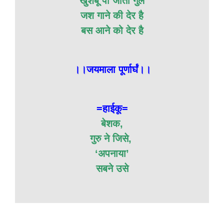
खुशबू पा जाता गुल
जश गाने की देर है
बस आने को देर है
।।जयमाला पूर्णार्घं।।
=हाईकू=
बेशक,
गुरु ने जिसे,
‘अपनाया’
सबने उसे