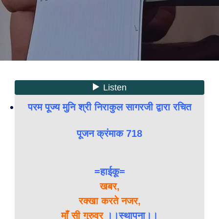
परम पूज्य मुनि श्री निराकुल सागरजी द्वारा रचित
पूजन क्रंमाक 718
=हाईकू=
खबर,
रक्खा करते नजर,
माँ सी गुरुवर
।।स्थापना।।