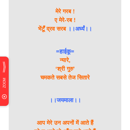
मेरे गरब !
ए मेरे-रब !
भेंटूँ द्रव सरब
।।अर्घ्यं।।
=हाईकू=
न्यारे,
‘श्री गुरु’
चमकते सबसे तेज सितारे
।।जयमाला।।
आप मेरे उन अपनों में आते हैं