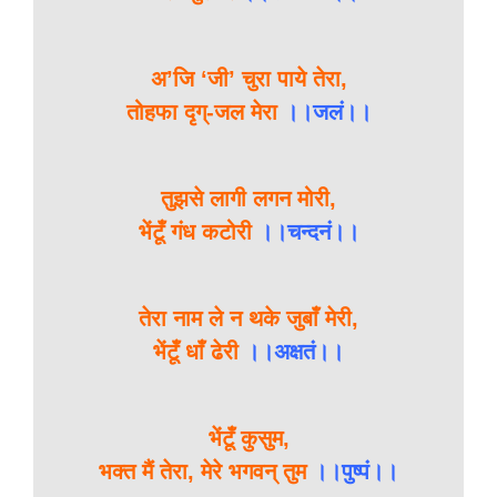
अ’जि ‘जी’ चुरा पाये तेरा,
तोहफा दृग्-जल मेरा
।।जलं।।
तुझसे लागी लगन मोरी,
भेंटूँ गंध कटोरी
।।चन्दनं।।
तेरा नाम ले न थके जुबाँ मेरी,
भेंटूँ धाँ ढेरी
।।अक्षतं।।
भेंटूँ कुसुम,
भक्त मैं तेरा, मेरे भगवन् तुम
।।पुष्पं।।