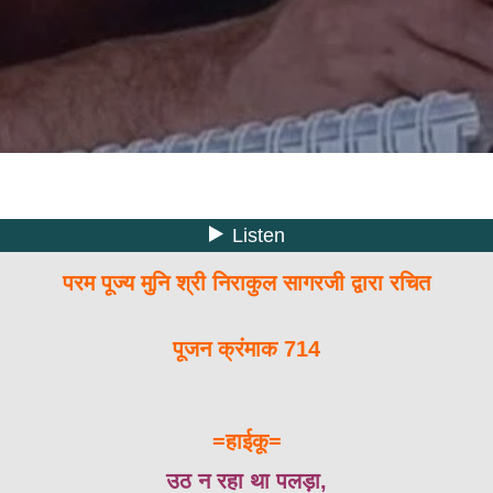
परम पूज्य मुनि श्री निराकुल सागरजी द्वारा रचित
पूजन क्रंमाक 714
=हाईकू=
उठ न रहा था पलड़ा,