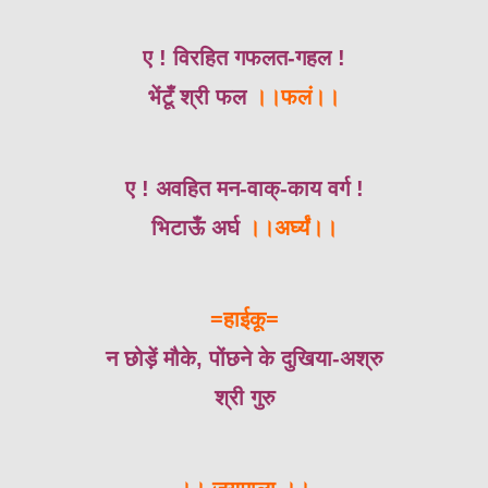
ए ! विरहित गफलत-गहल !
भेंटूँ श्री फल
।।फलं।।
ए ! अवहित मन-वाक्-काय वर्ग !
भिटाऊँ अर्घ
।।अर्घ्यं।।
=हाईकू=
न छोड़ें मौके, पोंछने के दुखिया-अश्रु
श्री गुरु