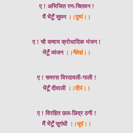
ए ! अभिजित रण-चितवन !
मैं भेंटूँ सुमन
।।पुष्पं।।
ए ! चौ कषाय क्रोधादिक भंजन !
भेंटूँ व्यंजन
।।नैवेद्यं।।
ए ! समरस विरदावली-गाली !
भेंटूँ दीवाली
।।दीपं।।
ए ! विरहित छल-छिद्र ठगी !
मैं भेंटूँ सुगंधी
।।धूपं।।