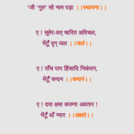
‘जी ‘गुरु’ सो नाम पड़ा
।।स्थापना।।
ए ! सुमेर-वत् चारित अविचल,
भेंटूँ दृग् जल
।।जलं।।
ए ! पाँच पाप हिंसादि निकंदन,
भेंटूँ चन्दन
।।चन्दनं।।
ए ! दया क्षमा करुणा अवतार !
भेंटूँ धाँ न्यार
।।अक्षतं।।