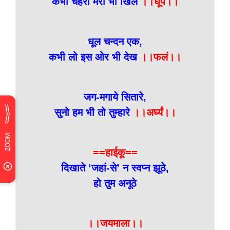
कभी चेहरा मेरा भी खिले
।।धूपं।।
धूल चन्दन एक,
कभी लो इस ओर भी देख
।।फलं।।
जग-मगाये सितारे,
सुनो हम भी तो तुम्हारे
।।अर्घ्यं।।
==हाईकू==
दिखाते ‘जहां-से’ न स्वप्न झूठे,
हो तुम अनूठे
।।जयमाला।।