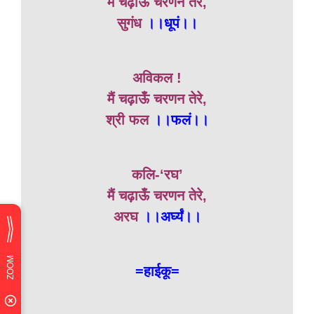
मैं चढ़ाऊँ चरणन तेरे,
सुगंध
।।धूपं।।
अविकल !
मैं चढ़ाऊँ चरणन तेरे,
श्री फल
।।फलं।।
कलि-‘रघ’
मैं चढ़ाऊँ चरणन तेरे,
अरघ
।।अर्घ्यं।।
=हाईकू=