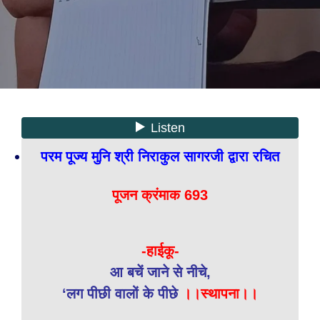
परम पूज्य मुनि श्री निराकुल सागरजी द्वारा रचित
पूजन क्रंमाक 693
-हाईकू-
आ बचें जाने से नीचे,
‘लग पीछी वालों के पीछे
।।स्थापना।।