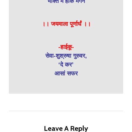
भक्ति में होके मगन
।। जयमाला पूर्णार्घं ।।
-हाईकू-
सेवा-शुश्रुषा गुरुवर,
‘दे कर’
आसां सफर
Leave A Reply