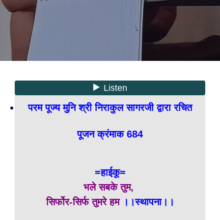
परम पूज्य मुनि श्री निराकुल सागरजी द्वारा रचित
पूजन क्रंमाक 684
=हाईकू=
भले सबके तुम,
सिर्फोर-सिर्फ तुमरे हम
।।स्थापना।।