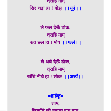
त्राहि माम्
सिर चढ़ा हा ! बोझ
।।धूपं।।
ले फल देऊँ ढोक,
त्राहि माम्
रहा छल हा ! मोष
।।फलं।।
ले अर्घ देऊँ ढोक,
त्राहि माम्
खींचे नीचे हा ! शोक
।।अर्घ्यं।।
=हाईकू=
शाम,
जिन्होंने की स्वात्म राम नाम,