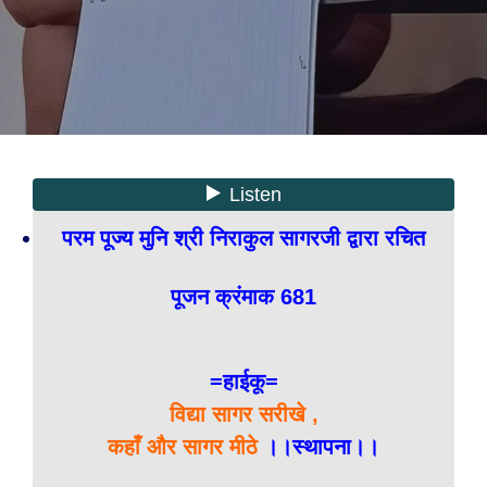
परम पूज्य मुनि श्री निराकुल सागरजी द्वारा रचित
पूजन क्रंमाक 681
=हाईकू=
विद्या सागर सरीखे ,
कहाँ और सागर मीठे
।।स्थापना।।