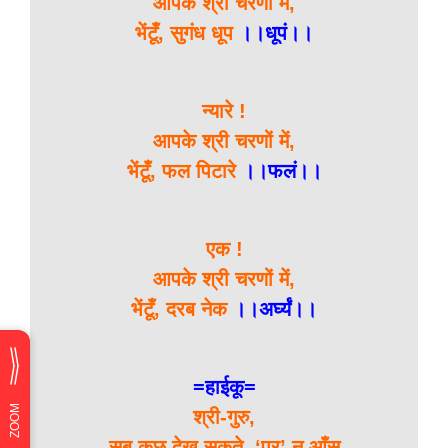
आपके श्री चरणों में,
भेंटूँ, सुगंध धूप
।।धूपं।।
न्यारे !
आपके श्री चरणों में,
भेंटूँ, फल पिटारे
।।फलं।।
एक !
आपके श्री चरणों में,
भेंटूँ, दरब नेक
।।अर्घ्यं।।
=हाईकू=
श्री-गुरु,
सब कुछ देख सकते, ‘पर’ न आँसु