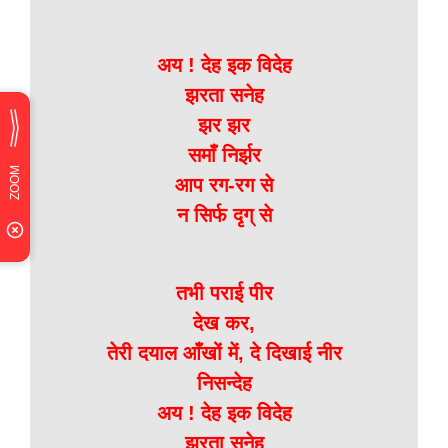
अय ! देह इक विदेह
झरता सनेह
झर झर
समाँ निर्झर
आप रग-रग से
न सिर्फ दृग् से
तभी पराई पीर
देख कर,
तेरी दयाल आँखों में, दे दिखाई नीर
निसन्देह
अय ! देह इक विदेह
झरता सनेह