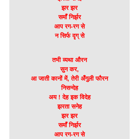
झर झर
समाँ निर्झर
आप रग-रग से
न सिर्फ दृग् से
तभी व्यथा औरन
सुन कर,
आ जाती कानों में, तेरी अँगुली फौरन
निसन्देह
अय ! देह इक विदेह
झरता सनेह
झर झर
समाँ निर्झर
आप रग-रग से