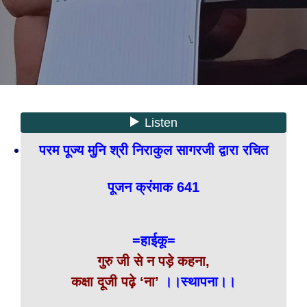
परम पूज्य मुनि श्री निराकुल सागरजी द्वारा रचित
पूजन क्रंमाक 641
=हाईकू=
गुरु जी से न पड़े कहना,
कक्षा दूजी पढ़े ‘ना’
।।स्थापना।।