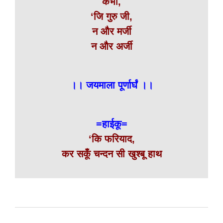
कभी,
‘जि गुरु जी,
न और मर्जी
न और अर्जी
।। जयमाला पूर्णार्घं ।।
=हाईकू=
‘कि फरियाद,
कर सकूँ चन्दन सी खुश्बू हाथ