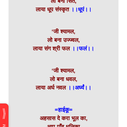
लो बना सित,
लाया धूप संस्कृत
।।धूपं।।
‘जी श्यामल,
लो बना उज्ज्वल,
लाया संग श्री फल
।।फलं।।
‘जी श्यामल,
लो बना धवल,
लाया अर्घ नवल
।।अर्घ्यं।।
=हाईकू=
अहसास दे करा भूल का,
आप-पाँव धूलिका