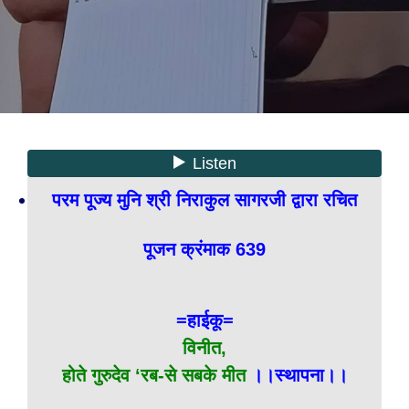
परम पूज्य मुनि श्री निराकुल सागरजी द्वारा रचित
पूजन क्रंमाक 639
=हाईकू=
विनीत,
होते गुरुदेव ‘रब-से सबके मीत
।।स्थापना।।