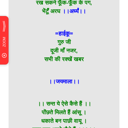
रख सकने फूॅंक-फूॅंक के पग,
भेंटूँ अरघ
।।अर्घ्यं।।
=हाईकू=
गुरु जी
दूजी माँ नजर,
सभी की रक्खें खबर
।।जयमाला।।
।। सन्त ये ऐसे कैसे हैं ।।
पोंछते मिलते हैं आंसू ।
धकाते बन पाछी वायू ।