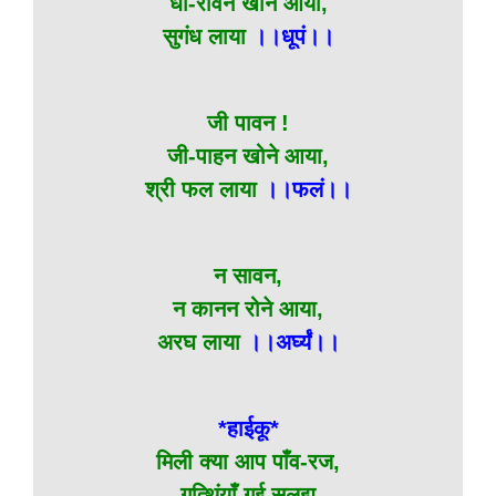
धी-रावन खोने आया,
सुगंध लाया
।।धूपं।।
जी पावन !
जी-पाहन खोने आया,
श्री फल लाया
।।फलं।।
न सावन,
न कानन रोने आया,
अरघ लाया
।।अर्घ्यं।।
*हाईकू*
मिली क्या आप पाँव-रज,
गुत्थिंयाँ गई सुलझ