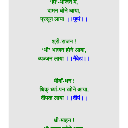
‘ही’-भाजन मैं,
दामन धोने आया,
प्रसून लाया
।।पुष्पं।।
श्री-राजन !
‘भी’ भाजन होने आया,
व्यञ्जन लाया
।।नैवेद्यं।।
धीवाँ-धन !
धिक् ध्यां-पन खोने आया,
दीपक लाया
।।दीपं।।
धी-माहन !