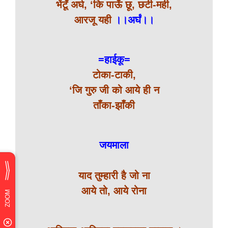
भेंटूँ अर्घ, ‘कि पाऊँ छू, छटी-मही,
आरजू यही
।।अर्घं।।
=हाईकू=
टोका-टाकी,
‘जि गुरु जी को आये ही न
ताँका-झाँकी
जयमाला
याद तुम्हारी है जो ना
आये तो, आये रोना