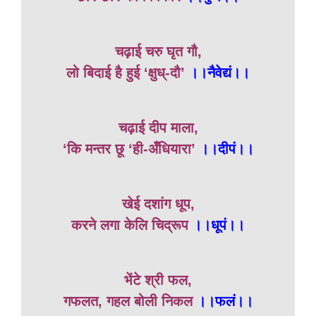
चढ़ाई चरु घृत गौ,
लो बिदाई है हुई ‘क्षुध्-दौ’
।।नैवेद्यं।।
चढ़ाई दीप माला,
‘कि मन्तर छू ‘ही-अँधियारा’
।।दीपं।।
खेई दशांग धूप,
करने लगा केलि चिद्रूप
।।धूपं।।
भेंटे श्री फल,
गफलत, गहल बोली निकल
।।फलं।।