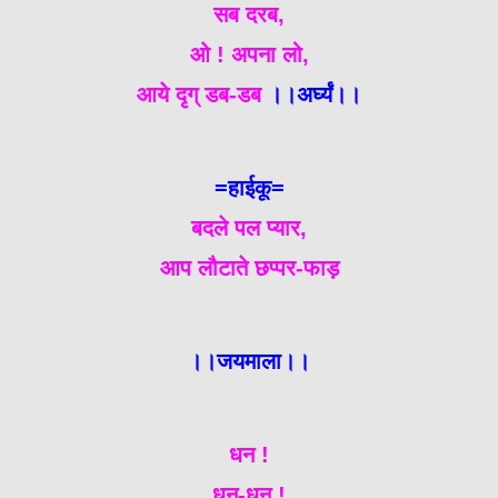
सब दरब,
ओ ! अपना लो,
आये दृग् डब-डब
।।अर्घ्यं।।
=हाईकू=
बदले पल प्यार,
आप लौटाते छप्पर-फाड़
।।जयमाला।।
धन !
धन-धन !