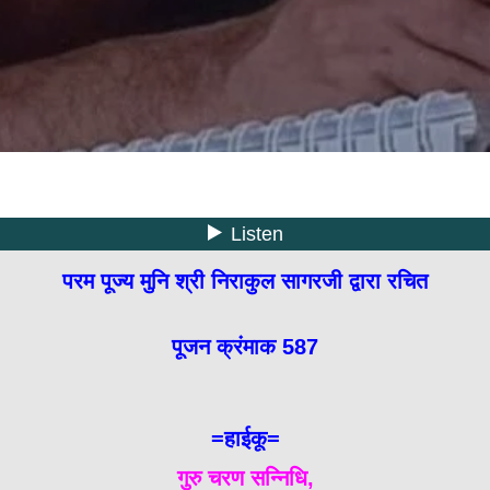
परम पूज्य मुनि श्री निराकुल सागरजी द्वारा रचित
पूजन क्रंमाक 587
=हाईकू=
गुरु चरण सन्निधि,