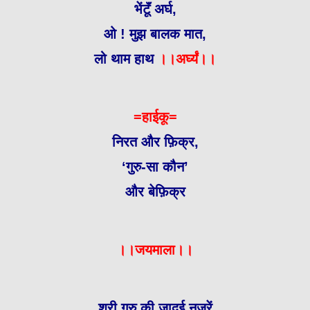
भेंटूॅं अर्घ,
ओ ! मुझ बालक मात,
लो थाम हाथ
।।अर्घ्यं।।
=हाईकू=
निरत और फ़िक्र,
‘गुरु-सा कौन’
और बेफ़िक्र
।।जयमाला।।
श्री गुरु की जादुई नजरें