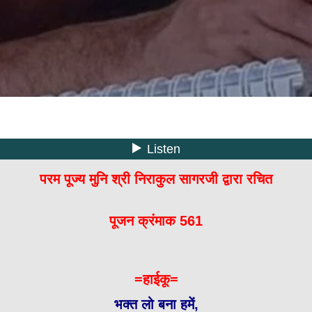
परम पूज्य मुनि श्री निराकुल सागरजी द्वारा रचित
पूजन क्रंमाक 561
=हाईकू=
भक्त लो बना हमें,