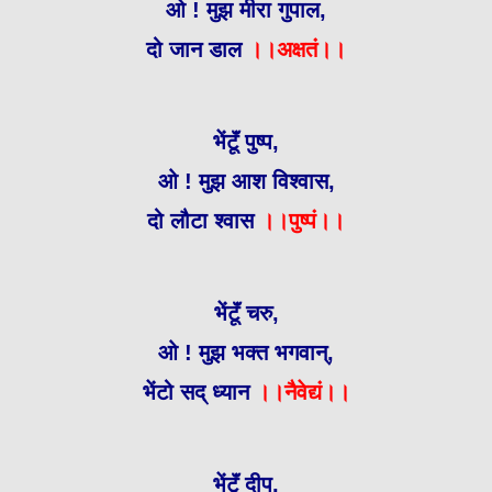
ओ ! मुझ मीरा गुपाल,
दो जान डाल
।।अक्षतं‌।।
भेंटूॅं पुष्प,
ओ ! मुझ आश विश्वास,
दो लौटा श्वास
।।पुष्पं।।
भेंटूॅं चरु,
ओ ! मुझ भक्त भगवान्,
भेंटो सद् ध्यान
।।नैवेद्यं।।
भेंटूॅं दीप,