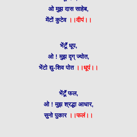
ओ मुझ दास साहेब,
मेंटों कुटेव
।।दीपं।।
भेंटूॅं धूप,
ओ ! मुझ दृग् ज्योत,
भेंटो द्यु-शिव पोत
।।धूपं।।
भेंटूॅं फल,
ओ ! मुझ श्रद्धा आधार,
सुनो पुकार
।।फलं।।