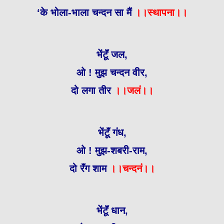
‘के भोला-भाला चन्दन सा मैं
।।स्थापना।।
भेंटूॅं जल,
ओ ! मुझ चन्दन वीर,
दो लगा तीर
।।जलं।।
भेंटूॅं गंध,
ओ ! मुझ-शबरी-राम,
दो रॅंग शाम
।।चन्दनं।।
भेंटूॅं धान,