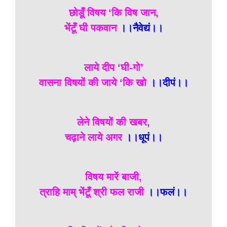
छोडूँ विषय ‘कि विष जान,
भेंटूँ घी पकवान
।।नैवेद्यं।।
लाये दीप ‘घी-गो’
वासना विषयों की जाये ‘कि खो
।।दीपं।।
लेने विषयों की खबर,
चढ़ाने लाये अगर
।।धूपं।।
विषय मारें बाजी,
त्राहि माम् भेंटूँ श्री फल राजी
।।फलं।।