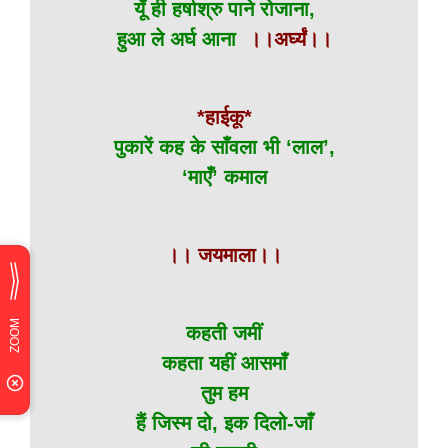
यूँ ही हर्षाश्रु पाने रोजाना,
हुआ ले अर्घ आना
।।अर्घ्यं।।
*हाईकू*
पुकारें कह के साँवला भी ‘लाल’,
‘माएँ’ कमाल
।। जयमाला।।
कहती जमीं
कहता यहीं आसमाँ
तुम हम
हैं जिस्म दो, इक दिलो-जाँ