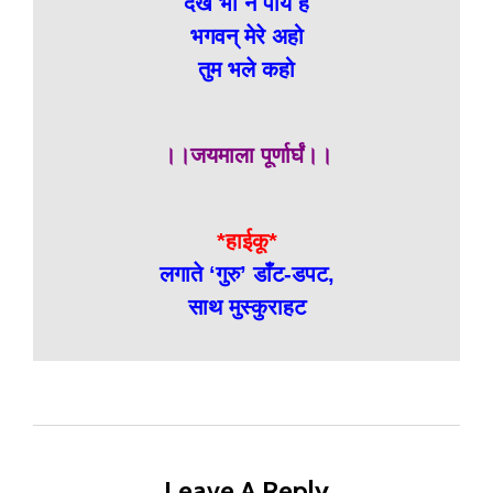
देख भी न पाये हैं
भगवन् मेरे अहो
तुम भले कहो
।।जयमाला पूर्णार्घं।।
*हाईकू*
लगाते ‘गुरु’ डाँट-डपट,
साथ मुस्कुराहट
Leave A Reply