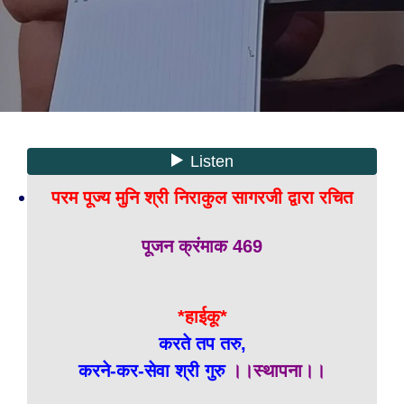
परम पूज्य मुनि श्री निराकुल सागरजी द्वारा रचित
पूजन क्रंमाक 469
*हाईकू*
करते तप तरु,
करने-कर-सेवा श्री गुरु
।।स्थापना।।