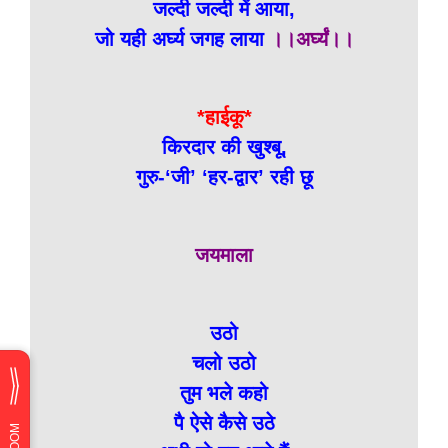
जल्दी जल्दी में आया,
जो यही अर्घ्य जगह लाया
।।अर्घ्यं।।
*हाईकू*
किरदार की खुश्बू,
गुरु-‘जी’ ‘हर-द्वार’ रही छू
जयमाला
उठो
चलो उठो
तुम भले कहो
पै ऐसे कैसे उठे