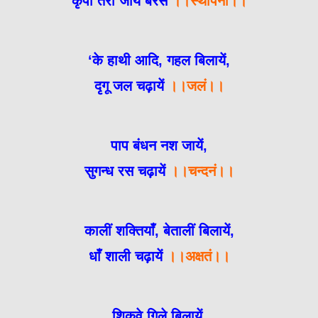
कृपा तेरी जाये बरस
।।स्थापना।।
‘के हाथी आदि, गहल बिलायें,
दृगू जल चढ़ायें
।।जलं।।
पाप बंधन नश जायें,
सुगन्ध रस चढ़ायें
।।चन्दनं।।
कालीं शक्तियाँ, बेतालीं बिलायें,
धाँ शाली चढ़ायें
।।अक्षतं।।
शिकवे गिले बिलायें,