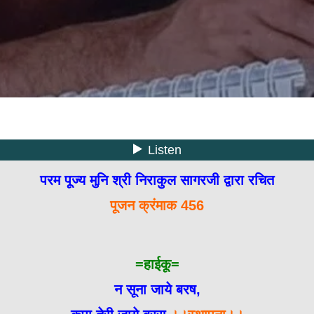
परम पूज्य मुनि श्री निराकुल सागरजी द्वारा रचित
पूजन क्रंमाक 456
=हाईकू=
न सूना जाये बरष,