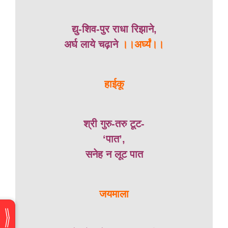
द्यु-शिव-पुर राधा रिझाने,
अर्घ लाये चढ़ाने
।।अर्घ्यं।।
हाईकू
श्री गुरु-तरु टूट-
‘पात’,
सनेह न लूट पात
जयमाला