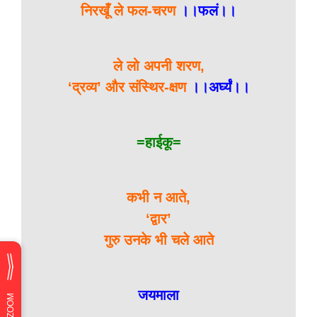
निरखूँ ले फल-चरण
।।फलं।।
ले लो अपनी शरण,
‘द्रव्य’ और संस्थिर-क्षण
।।अर्घ्यं।।
=हाईकू=
कभी न आते,
‘द्वार’
गुरु उनके भी चले आते
जयमाला